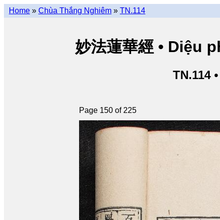
Home
»
Chùa Thắng Nghiêm
»
TN.114
妙法蓮華經 • Diệu pháp
TN.114 
Page 150 of 225