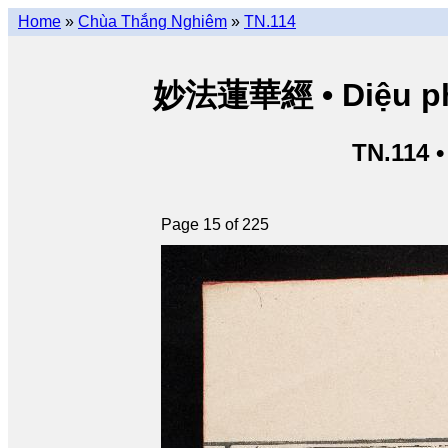
Home
»
Chùa Thắng Nghiêm
»
TN.114
妙法蓮華經 • Diệu pháp
TN.114 
Page 15 of 225