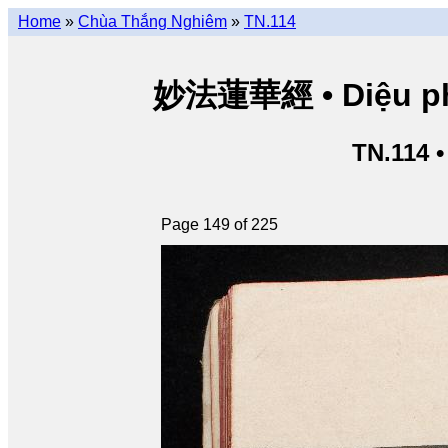
Home
»
Chùa Thắng Nghiêm
»
TN.114
妙法蓮華經 • Diệu pháp
TN.114 
Page 149 of 225