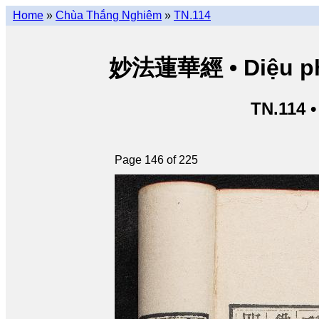
Home
»
Chùa Thắng Nghiêm
»
TN.114
妙法蓮華經 • Diệu pháp
TN.114 
Page 146 of 225