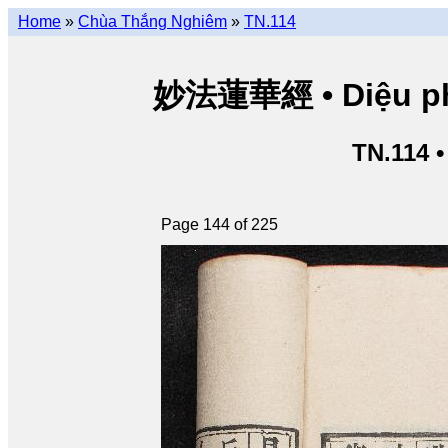
Home
»
Chùa Thắng Nghiêm
»
TN.114
妙法蓮華經 • Diệu pháp
TN.114 
Page 144 of 225