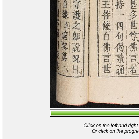
Click on the left and rig
Or click on the progre