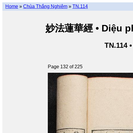
Home
»
Chùa Thắng Nghiêm
»
TN.114
妙法蓮華經 • Diệu pháp
TN.114 
Page 132 of 225