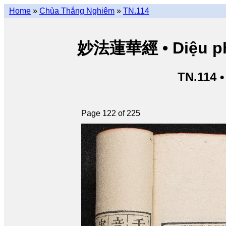
Home
»
Chùa Thắng Nghiêm
»
TN.114
妙法蓮華經 • Diệu pháp
TN.114 
Page 122 of 225