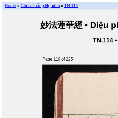
Home
»
Chùa Thắng Nghiêm
»
TN.114
妙法蓮華經 • Diệu pháp
TN.114 
Page 119 of 225