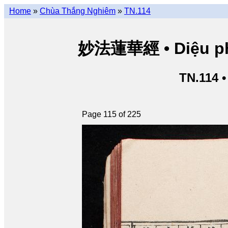
Home
»
Chùa Thắng Nghiêm
»
TN.114
妙法蓮華經 • Diệu pháp
TN.114 
Page 115 of 225