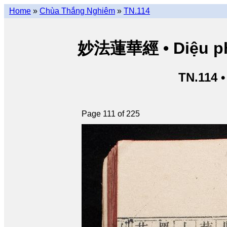
Home
»
Chùa Thắng Nghiêm
»
TN.114
妙法蓮華經 • Diệu pháp
TN.114 
Page 111 of 225