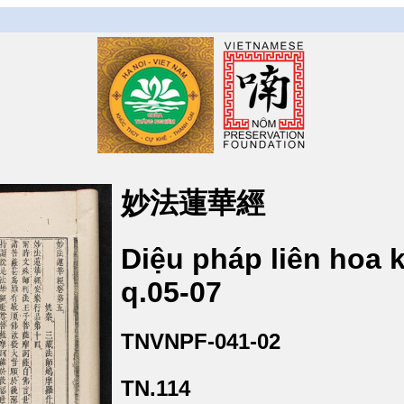
妙法蓮華經
Diệu pháp liên hoa 
q.05-07
TNVNPF-041-02
TN.114