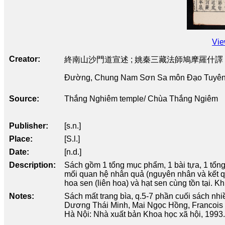
Vie
Creator
終南山沙門道宣述 ; 姚秦三藏法師鳩摩羅什譯
Đường, Chung Nam Sơn Sa môn Đạo Tuyên t
Source
Thắng Nghiêm temple/ Chùa Thắng Ngiêm
Publisher
[s.n.]
Place
[S.l.]
Date
[n.d.]
Description
Sách gồm 1 tổng mục phẩm, 1 bài tựa, 1 tổng 
mối quan hệ nhân quả (nguyên nhân và kết qu
hoa sen (liên hoa) và hạt sen cùng tồn tại. K
Notes
Sách mất trang bìa, q.5-7 phần cuối sách nhi
Dương Thái Minh, Mai Ngọc Hồng, Francois 
Hà Nội: Nhà xuất bản Khoa học xã hội, 1993.