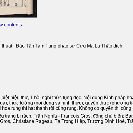
w contents
huật ; Đào Tần Tam Tạng pháp sư Cưu Ma La Thập dịch
biệt hiệu thư, 1 bài nghi thức tụng đọc. Nội dung Kinh pháp h
ả), thực tướng (nội dung và hình thức), quyền thực (phương ti
hi hoa rụng thì hạt thành rồi cũng rụng. Không có quyền thì cũng
ều trang bị rách. Trần Nghĩa - Francois Gros, đồng chủ biên; 
Gros, Christiane Rageau, Tạ Trọng Hiệp, Trương Đình Hoè, T