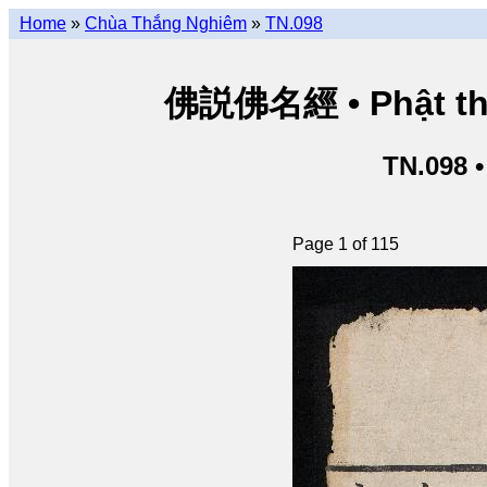
Home
»
Chùa Thắng Nghiêm
»
TN.098
佛説佛名經 • Phật thuy
TN.098 
Page 1 of 115