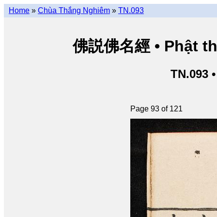
Home
»
Chùa Thắng Nghiêm
»
TN.093
佛説佛名經 • Phật thuy
TN.093 
Page 93 of 121