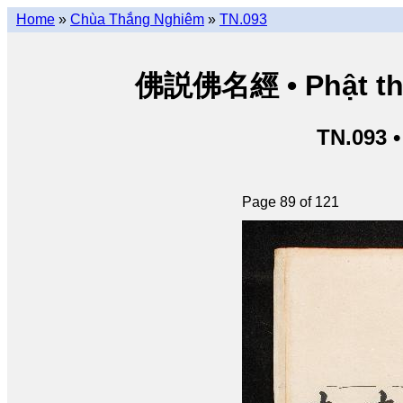
Home
»
Chùa Thắng Nghiêm
»
TN.093
佛説佛名經 • Phật thuy
TN.093 
Page 89 of 121