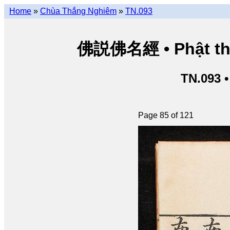
Home
»
Chùa Thắng Nghiêm
»
TN.093
佛説佛名經 • Phật thuy
TN.093 
Page 85 of 121