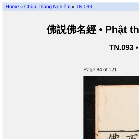
Home
»
Chùa Thắng Nghiêm
»
TN.093
佛説佛名經 • Phật thuy
TN.093 
Page 84 of 121