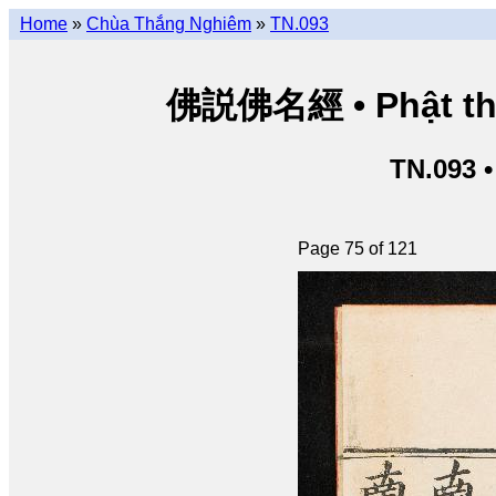
Home
»
Chùa Thắng Nghiêm
»
TN.093
佛説佛名經 • Phật thuy
TN.093 
Page 75 of 121