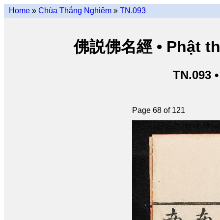
Home
»
Chùa Thắng Nghiêm
»
TN.093
佛説佛名經 • Phật thuy
TN.093 
Page 68 of 121