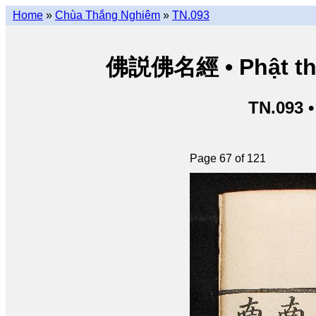
Home
»
Chùa Thắng Nghiêm
»
TN.093
佛説佛名經 • Phật thuy
TN.093 
Page 67 of 121