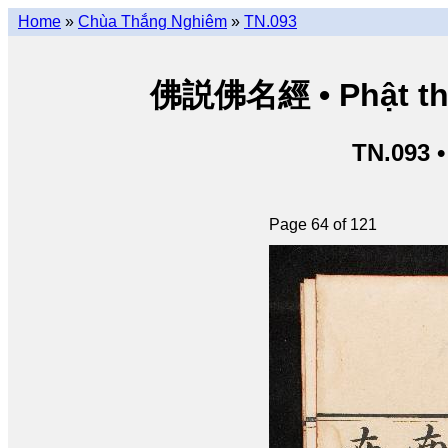
Home
»
Chùa Thắng Nghiêm
»
TN.093
佛説佛名經 • Phật thuy
TN.093 
Page 64 of 121