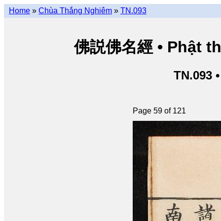
Home
»
Chùa Thắng Nghiêm
»
TN.093
佛説佛名經 • Phật thuy
TN.093 
Page 59 of 121