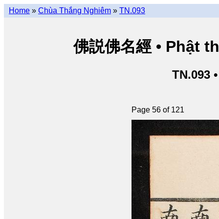
Home
»
Chùa Thắng Nghiêm
»
TN.093
佛説佛名經 • Phật thuy
TN.093 
Page 56 of 121