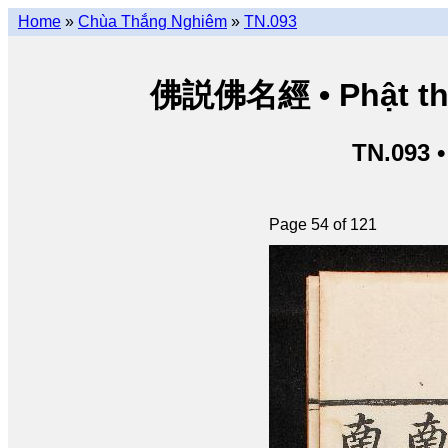
Home
»
Chùa Thắng Nghiêm
»
TN.093
佛説佛名經 • Phật thuy
TN.093 
Page 54 of 121