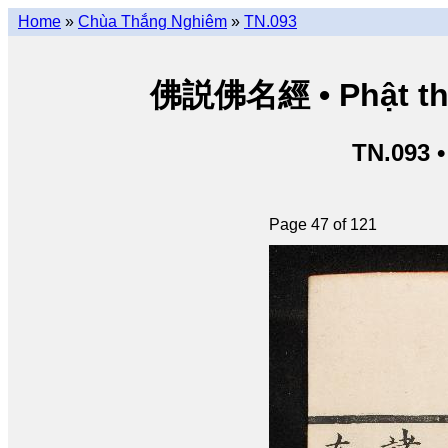
Home
»
Chùa Thắng Nghiêm
»
TN.093
佛説佛名經 • Phật thuy
TN.093 
Page 47 of 121