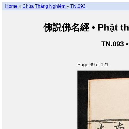
Home
»
Chùa Thắng Nghiêm
»
TN.093
佛説佛名經 • Phật thuy
TN.093 
Page 39 of 121