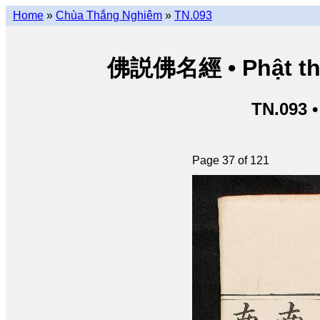
Home
»
Chùa Thắng Nghiêm
»
TN.093
佛説佛名經 • Phật thuy
TN.093 
Page 37 of 121