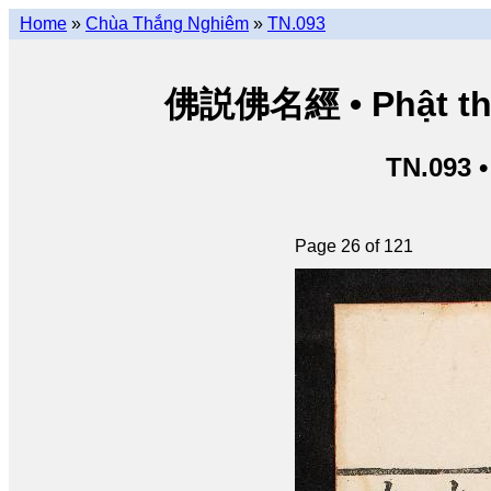
Home
»
Chùa Thắng Nghiêm
»
TN.093
佛説佛名經 • Phật thuy
TN.093 
Page 26 of 121