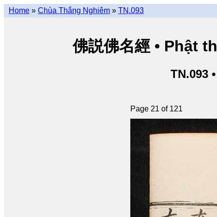
Home
»
Chùa Thắng Nghiêm
»
TN.093
佛説佛名經 • Phật thuy
TN.093 
Page 21 of 121