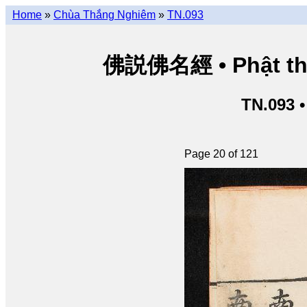
Home
»
Chùa Thắng Nghiêm
»
TN.093
佛説佛名經 • Phật thuy
TN.093 
Page 20 of 121