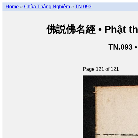
Home
»
Chùa Thắng Nghiêm
»
TN.093
佛説佛名經 • Phật thuy
TN.093 
Page 121 of 121