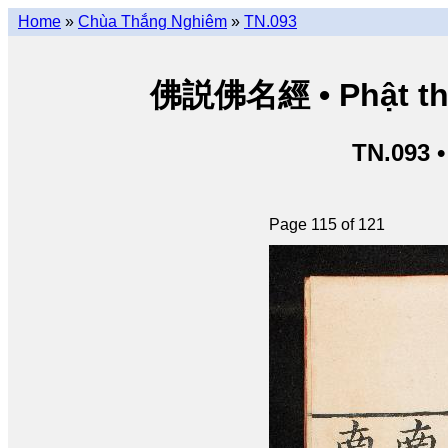
Home
»
Chùa Thắng Nghiêm
»
TN.093
佛説佛名經 • Phật thuy
TN.093 
Page 115 of 121