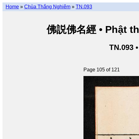
Home
»
Chùa Thắng Nghiêm
»
TN.093
佛説佛名經 • Phật thuy
TN.093 
Page 105 of 121