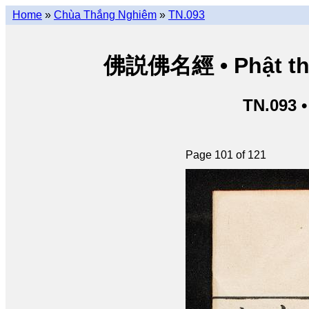
Home
»
Chùa Thắng Nghiêm
»
TN.093
佛説佛名經 • Phật thuy
TN.093 
Page 101 of 121