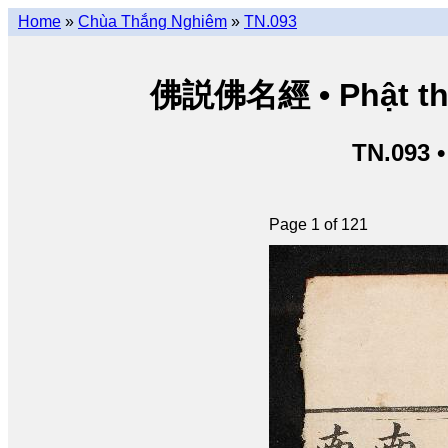
Home
»
Chùa Thắng Nghiêm
»
TN.093
佛説佛名經 • Phật thuy
TN.093 
Page 1 of 121