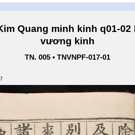
ang minh kinh q01-02 Ki
vương kinh
TN. 005 • TNVNPF-017-01
87