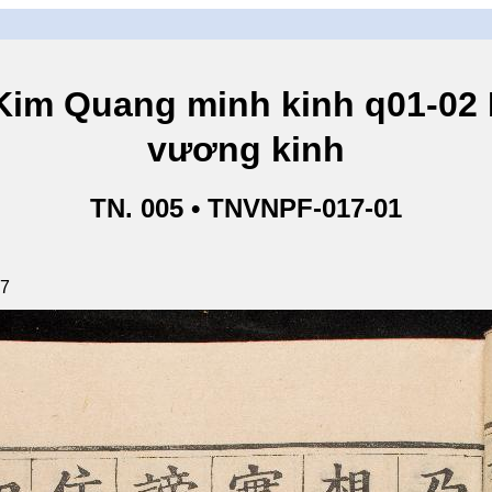
ang minh kinh q01-02 Ki
vương kinh
TN. 005 • TNVNPF-017-01
87