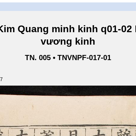
ang minh kinh q01-02 Ki
vương kinh
TN. 005 • TNVNPF-017-01
87