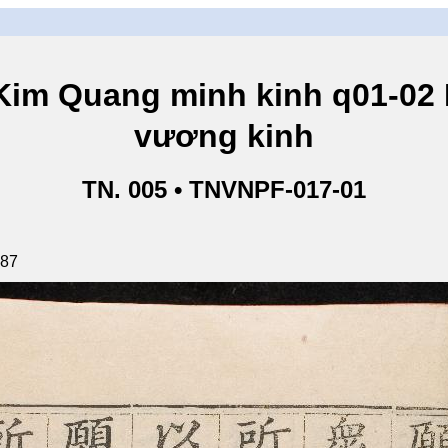
ang minh kinh q01-02 Ki
vương kinh
TN. 005 • TNVNPF-017-01
187