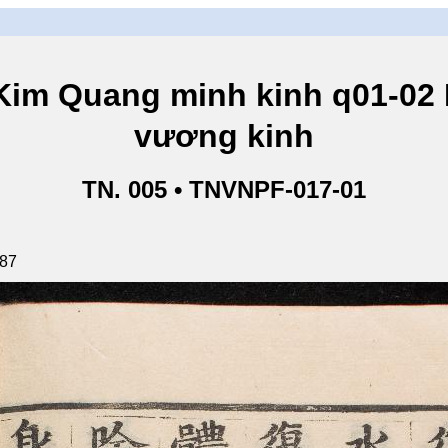
ang minh kinh q01-02 Ki
vương kinh
TN. 005 • TNVNPF-017-01
187