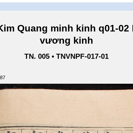
ang minh kinh q01-02 Ki
vương kinh
TN. 005 • TNVNPF-017-01
187