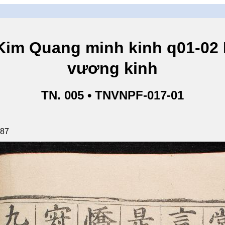
ang minh kinh q01-02 Ki
vương kinh
TN. 005 • TNVNPF-017-01
187