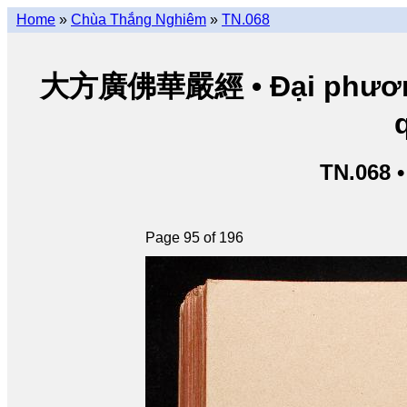
Home
»
Chùa Thắng Nghiêm
»
TN.068
大方廣佛華嚴經 • Đại phương 
TN.068 
Page 95 of 196