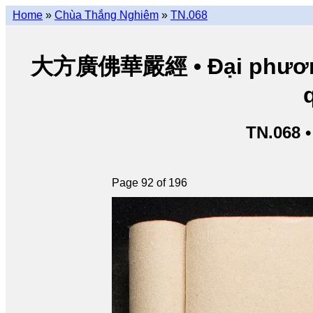
Home
»
Chùa Thắng Nghiêm
»
TN.068
大方廣佛華嚴經 • Đại phương 
TN.068 
Page 92 of 196