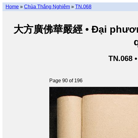
Home
»
Chùa Thắng Nghiêm
»
TN.068
大方廣佛華嚴經 • Đại phương 
TN.068 
Page 90 of 196