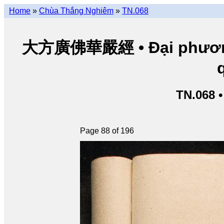
Home
»
Chùa Thắng Nghiêm
»
TN.068
大方廣佛華嚴經 • Đại phương 
TN.068 
Page 88 of 196