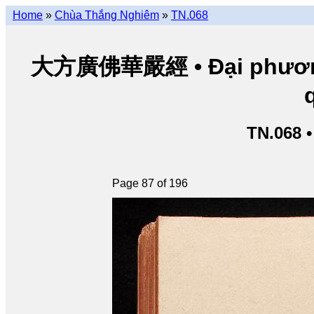
Home
»
Chùa Thắng Nghiêm
»
TN.068
大方廣佛華嚴經 • Đại phương 
TN.068 
Page 87 of 196