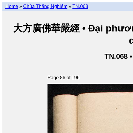
Home
»
Chùa Thắng Nghiêm
»
TN.068
大方廣佛華嚴經 • Đại phương 
TN.068 
Page 86 of 196