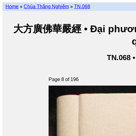
Home
»
Chùa Thắng Nghiêm
»
TN.068
大方廣佛華嚴經 • Đại phương 
TN.068 
Page 8 of 196