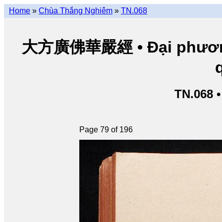
Home
»
Chùa Thắng Nghiêm
»
TN.068
大方廣佛華嚴經 • Đại phương 
TN.068 
Page 79 of 196