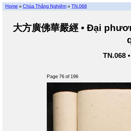
Home
»
Chùa Thắng Nghiêm
»
TN.068
大方廣佛華嚴經 • Đại phương 
TN.068 
Page 76 of 196